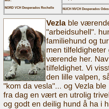
Mor:
NORD VCH Desperados Rochelle
NUCH NVCH Desperados Odes
Vezla
ble værende
"arbeidsuhell". hun
familiehund og tu
men tilfeldigheter
værende her. Nav
tilfeldighet. Vi vis
den lille valpen, 
"kom da vesla"... og Vezla ble
fra dag en vært en utrolig trivel
og godt en deilig hund å ha i