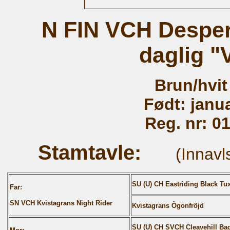
N FIN VCH Desper
daglig "
Brun/hvit
Født: janu
Reg. nr:
01
Stamtavle:
(Innav
SU (U) CH Eastriding Black Tu
Far:
SN VCH Kvistagrans Night Rider
Kvistagrans Ögonfröjd
SU (U) CH SVCH Cleavehill Ba