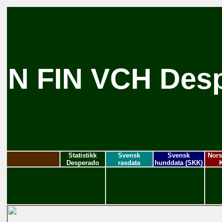
N FIN VCH Desp
Statistikk
Svensk
Svensk
Nors
Desperado
rasdata
hunddata (SKK)