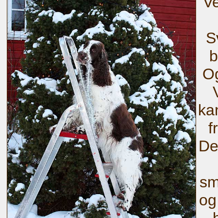
Ve
S
b
Og
kan
f
De
sm
og