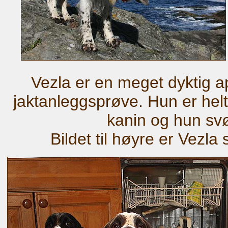
Vezla er en meget dyktig a
jaktanleggsprøve. Hun er hel
kanin og hun sv
Bildet til høyre er Vezl