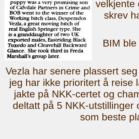
velkjent
skrev h
BIM bl
Vezla har senere plassert se
jeg har ikke prioritert å reise
jakte på NKK-certet og cham
deltatt på 5 NKK-utstillinge
som beste pl