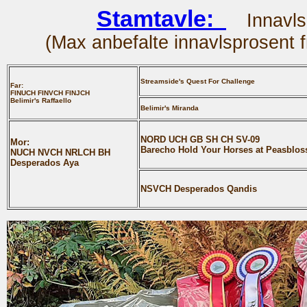
Stamtavle:
Innavl
(
Max anbefalte innavlsprosent f
Streamside's Quest For Challenge
Far:
FINUCH FINVCH FINJCH
Belimir's Raffaello
Belimir's Miranda
NORD UCH GB SH CH SV-09
Mor:
Barecho Hold Your Horses at Peasblo
NUCH NVCH NRLCH BH
Desperados Aya
NSVCH Desperados Qandis